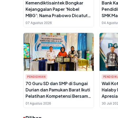
Kemendiktisaintek Bongkar
Bank Ka
Kejanggalan Paper 'Nobel
Pendidi
MBG': Nama Prabowo Dicatut
SMK Mae
Tanpa Izin, Penulis Utama
Banjar
07 Agustus 2026
04 Agustu
Belum Bergelar Guru Besar
PENDIDIKAN
PENDIDIK
70 Guru SD dan SMP di Sungai
Wali Ko
Durian dan Pamukan Barat Ikuti
Halaby 
Pelatihan Kompetensi Bersama
Apresia
PT Pelsart Tambang Kencana
Guru Ma
01 Agustus 2026
30 Juli 20
Keaga
Pilihan