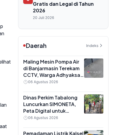
Gratis dan Legal di Tahun
2026
20 Juli 2026
ap
an
Daerah
Indeks
Maling Mesin Pompa Air
lihat
di Banjarmasin Terekam
CCTV, Warga Adhyaksa
Diminta Perkuat
06 Agustus 2026
Pengamanan
Dinas Perkim Tabalong
Luncurkan SIMONETA,
lan
Peta Digital untuk
Amankan Aset Tanah dan
06 Agustus 2026
Cegah Sengketa
aat
Pemadaman Listrik Kalsel