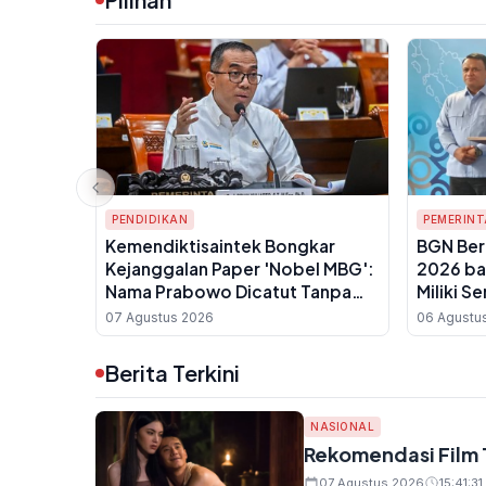
PENDIDIKAN
PEMERIN
Kemendiktisaintek Bongkar
BGN Ber
Kejanggalan Paper 'Nobel MBG':
2026 ba
Nama Prabowo Dicatut Tanpa
Miliki Se
Izin, Penulis Utama Belum
Sanitasi
07 Agustus 2026
06 Agustu
Bergelar Guru Besar
Berita Terkini
NASIONAL
Rekomendasi Film T
07 Agustus 2026
15:41:31