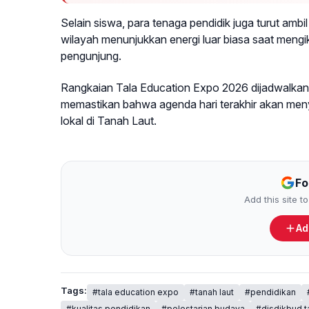
Selain siswa, para tenaga pendidik juga turut amb
wilayah menunjukkan energi luar biasa saat mengi
pengunjung.
Rangkaian Tala Education Expo 2026 dijadwalkan
memastikan bahwa agenda hari terakhir akan menyu
lokal di Tanah Laut.
Fo
Add this site 
Ad
Tags:
#tala education expo
#tanah laut
#pendidikan
#kualitas pendidikan
#pelestarian budaya
#disdikbud t