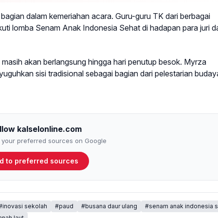
il bagian dalam kemeriahan acara. Guru-guru TK dari berbagai
kuti lomba Senam Anak Indonesia Sehat di hadapan para juri d
 masih akan berlangsung hingga hari penutup besok. Myrza
guhkan sisi tradisional sebagai bagian dari pelestarian buday
llow kalselonline.com
to your preferred sources on Google
d to preferred sources
#inovasi sekolah
#paud
#busana daur ulang
#senam anak indonesia s
anah laut