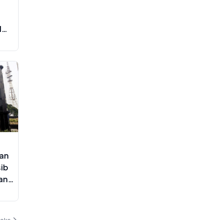
M
swa
an
sib
an
deks