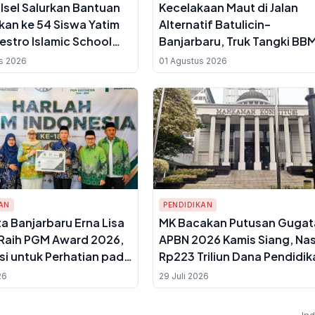
lsel Salurkan Bantuan
Kecelakaan Maut di Jalan
kan ke 54 Siswa Yatim
Alternatif Batulicin–
stro Islamic School
Banjarbaru, Truk Tangki BB
masin
Tabrak Rombongan Mahasi
s 2026
01 Agustus 2026
KKN, 7 Orang Tewas
AN
PENDIDIKAN
ta Banjarbaru Erna Lisa
MK Bacakan Putusan Gugat
Raih PGM Award 2026,
APBN 2026 Kamis Siang, Na
si untuk Perhatian pada
Rp223 Triliun Dana Pendidik
drasah dan Pendidikan
untuk MBG Ditentukan
26
29 Juli 2026
maan
In