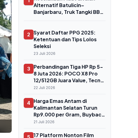
1
Alternatif Batulicin–
Banjarbaru, Truk Tangki BBM
Tabrak Rombongan
Mahasiswa KKN, 7 Orang
Tewas
Syarat Daftar PPG 2025:
2
Ketentuan dan Tips Lolos
Seleksi
23 Juli 2026
Perbandingan Tiga HP Rp 5-
3
8 Juta 2026: POCO X8 Pro
12/512GB Juara Value, Tecno
Camon 50 Pro Unggul Zoom
22 Juli 2026
Harga Emas Antam di
4
Kalimantan Selatan Turun
Rp9.000 per Gram, Buyback
Ikut Terkoreksi ke Rp2,332
21 Juli 2026
Juta
17 Platform Nonton Film
5