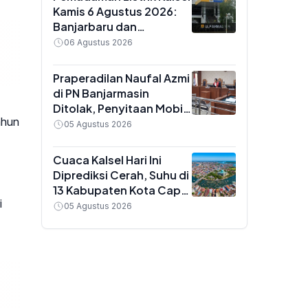
Kamis 6 Agustus 2026:
Banjarbaru dan
Martapura Mati Lampu 14
06 Agustus 2026
Jam, Ini Wilayah
Terdampak
Praperadilan Naufal Azmi
di PN Banjarmasin
Ditolak, Penyitaan Mobil
ahun
Suzuki Ertiga dan
05 Agustus 2026
Penahanan Dinyatakan
Sah
Cuaca Kalsel Hari Ini
Diprediksi Cerah, Suhu di
13 Kabupaten Kota Capai
i
34 Derajat Celsius
05 Agustus 2026