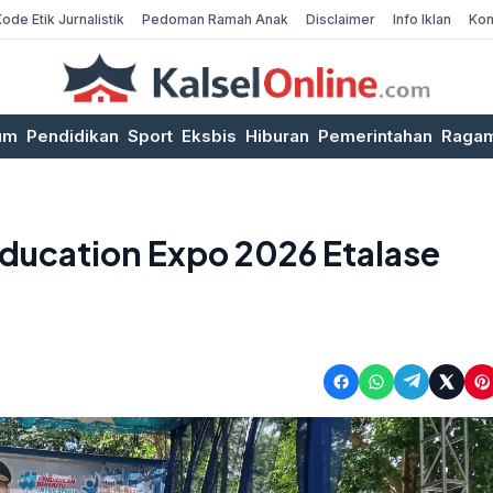
Kode Etik Jurnalistik
Pedoman Ramah Anak
Disclaimer
Info Iklan
Kon
um
Pendidikan
Sport
Eksbis
Hiburan
Pemerintahan
Raga
Education Expo 2026 Etalase