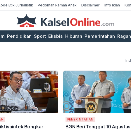
Kode Etik Jurnalistik
Pedoman Ramah Anak
Disclaimer
Info Iklan
Kon
um
Pendidikan
Sport
Eksbis
Hiburan
Pemerintahan
Raga
In
AN
PEMERINTAHAN
ktisaintek Bongkar
BGN Beri Tenggat 10 Agustus