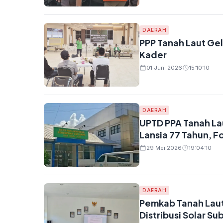
DAERAH
PPP Tanah Laut Gel
Kader
01 Juni 2026
15:10:10
DAERAH
UPTD PPA Tanah La
Lansia 77 Tahun, 
29 Mei 2026
19:04:10
DAERAH
Pemkab Tanah Laut
Distribusi Solar Su