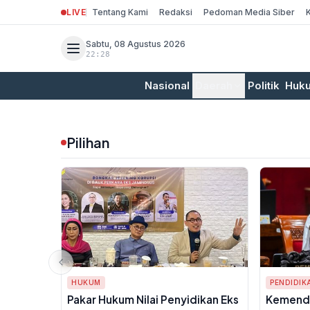
LIVE
Tentang Kami
Redaksi
Pedoman Media Siber
Sabtu, 08 Agustus 2026
22:28
Nasional
Daerah
Politik
Huk
Pilihan
HUKUM
PENDIDIK
Pakar Hukum Nilai Penyidikan Eks
Kemendi