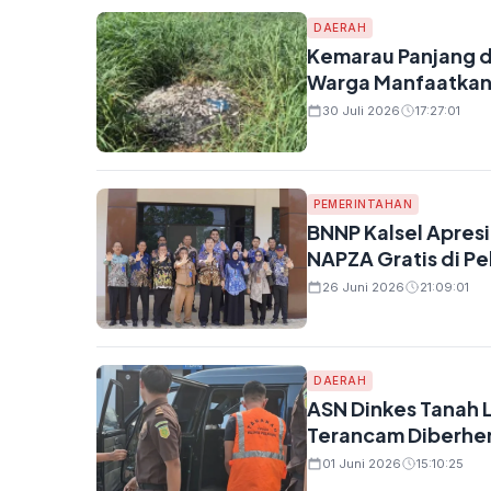
DAERAH
Kemarau Panjang di
Warga Manfaatkan 
30 Juli 2026
17:27:01
PEMERINTAHAN
BNNP Kalsel Apresi
NAPZA Gratis di Pel
26 Juni 2026
21:09:01
DAERAH
ASN Dinkes Tanah 
Terancam Diberhen
01 Juni 2026
15:10:25