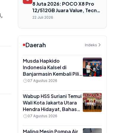
8 Juta 2026: POCO X8 Pro
12/512GB Juara Value, Tecno
i,
Camon 50 Pro Unggul Zoom
22 Juli 2026
Daerah
Indeks
Musda Hapkido
Indonesia Kalsel di
Banjarmasin Kembali Pilih
Rudi Imtihansyah Secara
07 Agustus 2026
Aklamasi untuk Periode
2026–2030
Wabup HSS Suriani Temui
Wali Kota Jakarta Utara
Hendra Hidayat, Bahas
Inovasi Pelayanan Publik
07 Agustus 2026
n
Maling Mesin Pompa Air