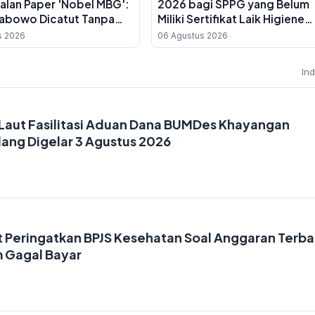
alan Paper 'Nobel MBG':
2026 bagi SPPG yang Belum
abowo Dicatut Tanpa
Miliki Sertifikat Laik Higiene
nulis Utama Belum
Sanitasi
s 2026
06 Agustus 2026
r Guru Besar
In
 Laut Fasilitasi Aduan Dana BUMDes Khayangan
ang Digelar 3 Agustus 2026
 Peringatkan BPJS Kesehatan Soal Anggaran Terba
m Gagal Bayar