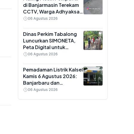
di Banjarmasin Terekam
CCTV, Warga Adhyaksa
Diminta Perkuat
06 Agustus 2026
Pengamanan
Dinas Perkim Tabalong
Luncurkan SIMONETA,
Peta Digital untuk
Amankan Aset Tanah dan
06 Agustus 2026
Cegah Sengketa
Pemadaman Listrik Kalsel
Kamis 6 Agustus 2026:
Banjarbaru dan
Martapura Mati Lampu 14
06 Agustus 2026
Jam, Ini Wilayah
Terdampak