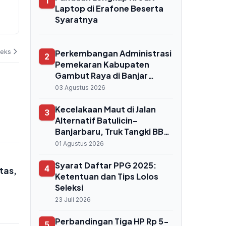
1
Diambil Alih Kemenkeu, Skema
Diuji Persija
Laptop di Erafone Beserta
Pembayaran Tak Sentuh APBN
Ancaman Ser
Syaratnya
Kemayoran
06 Agustus 2026
04 Agustus 202
deks
Perkembangan Administrasi
2
Pemekaran Kabupaten
Gambut Raya di Banjar
Capai 90 Persen, Enam
03 Agustus 2026
Kecamatan Siap Bergabung
Kecelakaan Maut di Jalan
3
Alternatif Batulicin–
Banjarbaru, Truk Tangki BBM
Tabrak Rombongan
01 Agustus 2026
Mahasiswa KKN, 7 Orang
Tewas
Syarat Daftar PPG 2025:
4
tas,
Ketentuan dan Tips Lolos
Seleksi
23 Juli 2026
Perbandingan Tiga HP Rp 5-
5