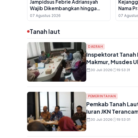
Jampidsus Febrie Adriansyah
Kejangg
Wajib Dikembangkan hingga
Nama Pr
Ungkap Aktor Korporasi
Izin, Pe
07 Agustus 2026
07 Agustu
Bergela
Tanah laut
DAERAH
Inspektorat Tanah
Makmur, Musdes Ul
30 Juli 2026
19:53:31
PEMERINTAHAN
Pemkab Tanah Laut
Iuran JKN Teranca
30 Juli 2026
19:53:01