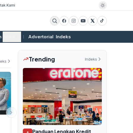
tak Kami
m
More
Advertorial
Indeks
Trending
Indeks
deks
EKSBIS
PEMERINTAHAN
Utang Whoosh Rp116 Triliun
Rekor Tanpa
Panduan Lengkap Kredit