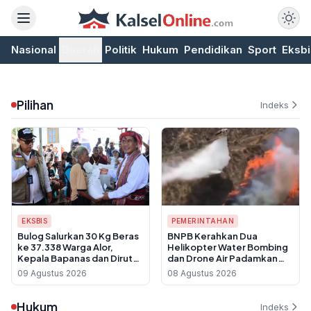
Nasional
Daerah
Politik
Hukum
Pendidikan
Sport
Eksbi
Pilihan
Indeks
EKSBIS
PEMERINTAHAN
Bulog Salurkan 30 Kg Beras
BNPB Kerahkan Dua
ke 37.338 Warga Alor,
Helikopter Water Bombing
Kepala Bapanas dan Dirut
dan Drone Air Padamkan
Turun Gunung Pastikan
Karhutla Gunung Bromo
09 Agustus 2026
08 Agustus 2026
Tepat Sasaran
Hukum
Indeks