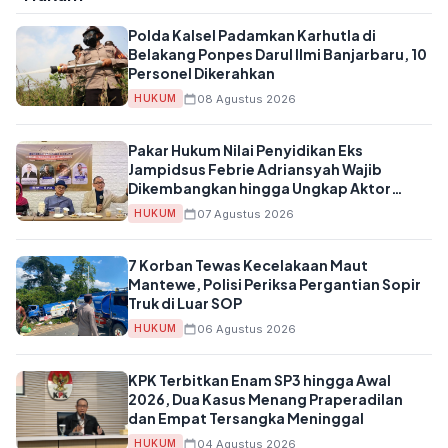
Polda Kalsel Padamkan Karhutla di
Belakang Ponpes Darul Ilmi Banjarbaru, 10
Personel Dikerahkan
08 Agustus 2026
HUKUM
Pakar Hukum Nilai Penyidikan Eks
Jampidsus Febrie Adriansyah Wajib
Dikembangkan hingga Ungkap Aktor
Korporasi
07 Agustus 2026
HUKUM
7 Korban Tewas Kecelakaan Maut
Mantewe, Polisi Periksa Pergantian Sopir
Truk di Luar SOP
06 Agustus 2026
HUKUM
KPK Terbitkan Enam SP3 hingga Awal
2026, Dua Kasus Menang Praperadilan
dan Empat Tersangka Meninggal
04 Agustus 2026
HUKUM