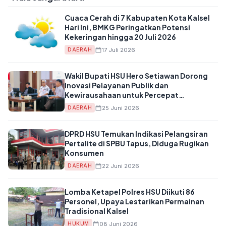
Cuaca Cerah di 7 Kabupaten Kota Kalsel
Hari Ini, BMKG Peringatkan Potensi
Kekeringan hingga 20 Juli 2026
17 Juli 2026
DAERAH
Wakil Bupati HSU Hero Setiawan Dorong
Inovasi Pelayanan Publik dan
Kewirausahaan untuk Percepat
Penanggulangan Kemiskinan
25 Juni 2026
DAERAH
DPRD HSU Temukan Indikasi Pelangsiran
Pertalite di SPBU Tapus, Diduga Rugikan
Konsumen
22 Juni 2026
DAERAH
Lomba Ketapel Polres HSU Diikuti 86
Personel, Upaya Lestarikan Permainan
Tradisional Kalsel
08 Juni 2026
HUKUM