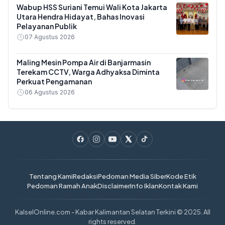
Wabup HSS Suriani Temui Wali Kota Jakarta
Utara Hendra Hidayat, Bahas Inovasi
Pelayanan Publik
07 Agustus 2026
Maling Mesin Pompa Air di Banjarmasin
Terekam CCTV, Warga Adhyaksa Diminta
Perkuat Pengamanan
06 Agustus 2026
Tentang Kami
Redaksi
Pedoman Media Siber
Kode Etik
Pedoman Ramah Anak
Disclaimer
Info Iklan
Kontak Kami
KalselOnline.com - Kabar Kalimantan Selatan Terkini © 2025. All
rights reserved.