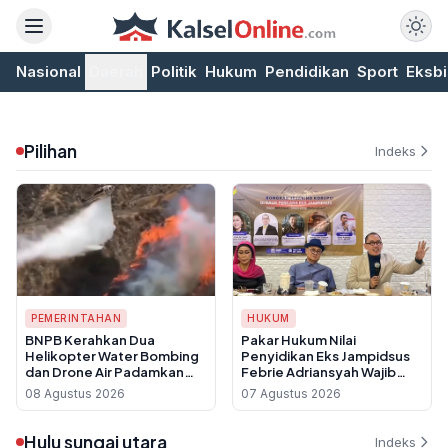
Nasional
Daerah
Politik
Hukum
Pendidikan
Sport
Eksbi
Pilihan
Indeks
PEMERINTAHAN
HUKUM
BNPB Kerahkan Dua
Pakar Hukum Nilai
Helikopter Water Bombing
Penyidikan Eks Jampidsus
dan Drone Air Padamkan
Febrie Adriansyah Wajib
Karhutla Gunung Bromo
Dikembangkan hingga
08 Agustus 2026
07 Agustus 2026
Ungkap Aktor Korporasi
Hulu sungai utara
Indeks