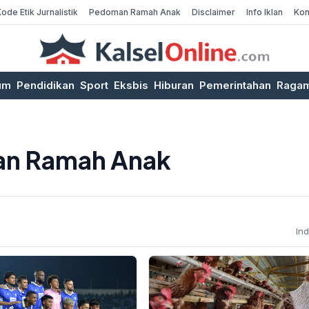
Kode Etik Jurnalistik
Pedoman Ramah Anak
Disclaimer
Info Iklan
Kon
um
Pendidikan
Sport
Eksbis
Hiburan
Pemerintahan
Raga
an Ramah Anak
In