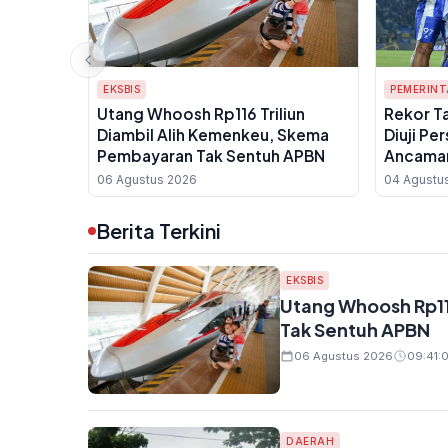
EKSBIS
PEMERIN
Utang Whoosh Rp116 Triliun
Rekor T
Diambil Alih Kemenkeu, Skema
Diuji Pe
Pembayaran Tak Sentuh APBN
Ancaman
Kemayo
06 Agustus 2026
04 Agustu
Berita Terkini
EKSBIS
Utang Whoosh Rp11
Tak Sentuh APBN
06 Agustus 2026
09:41:0
DAERAH