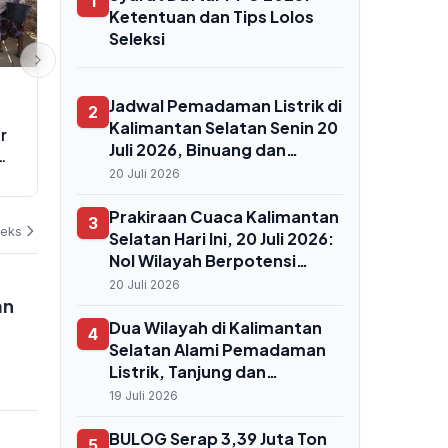
1
Ketentuan dan Tips Lolos
Seleksi
HUKUM
PEMERINTAHAN
Jadwal Pemadaman Listrik di
2
KPK Terbitkan Enam SP3 hingga
Perkembanga
Kalimantan Selatan Senin 20
r
Awal 2026, Dua Kasus Menang
Pemekaran 
Juli 2026, Binuang dan
Praperadilan dan Empat
Raya di Banj
Rantau Tapin Mati Lampu
20 Juli 2026
Tersangka Meninggal
Enam Kecama
04 Agustus 2026
03 Agustus 202
sejak Pagi Hari
Bergabung
Prakiraan Cuaca Kalimantan
3
deks
Selatan Hari Ini, 20 Juli 2026:
Nol Wilayah Berpotensi
Hujan, Suhu Menyengat
20 Juli 2026
an
Hingga 34°C di Banjarmasin
dan Tabalong
Dua Wilayah di Kalimantan
4
Selatan Alami Pemadaman
Listrik, Tanjung dan
Kandangan Mati Lampu
19 Juli 2026
hingga Sore
BULOG Serap 3,39 Juta Ton
5