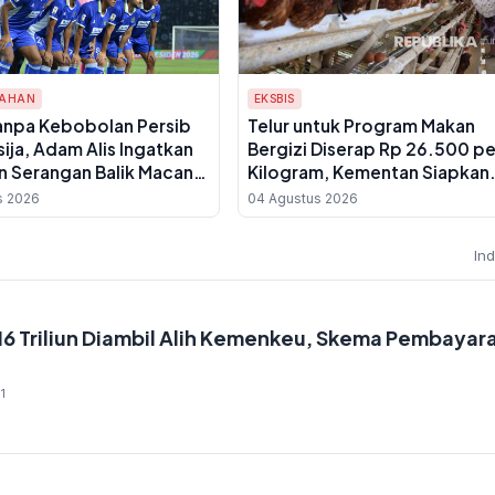
TAHAN
EKSBIS
anpa Kebobolan Persib
Telur untuk Program Makan
rsija, Adam Alis Ingatkan
Bergizi Diserap Rp 26.500 pe
 Serangan Balik Macan
Kilogram, Kementan Siapkan
ran
Aturan Teknis
s 2026
04 Agustus 2026
In
6 Triliun Diambil Alih Kemenkeu, Skema Pembayar
1