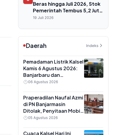
Beras hingga Juli 2026, Stok
Pemerintah Tembus 5,2 Juta
Ton
19 Juli 2026
Daerah
Indeks
Pemadaman Listrik Kalsel
Kamis 6 Agustus 2026:
Banjarbaru dan
Martapura Mati Lampu 14
06 Agustus 2026
Jam, Ini Wilayah
Terdampak
Praperadilan Naufal Azmi
di PN Banjarmasin
Ditolak, Penyitaan Mobil
Suzuki Ertiga dan
05 Agustus 2026
Penahanan Dinyatakan
Sah
Cuaca Kalsel Hari Ini