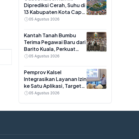
Diprediksi Cerah, Suhu di
13 Kabupaten Kota Capai
34 Derajat Celsius
05 Agustus 2026
Kantah Tanah Bumbu
Terima Pegawai Baru dari
Barito Kuala, Perkuat
Sinergi Layanan
05 Agustus 2026
Pertanahan
Pemprov Kalsel
Integrasikan Layanan Izin
ke Satu Aplikasi, Target
Indeks Kemudahan
05 Agustus 2026
Berusaha Naik