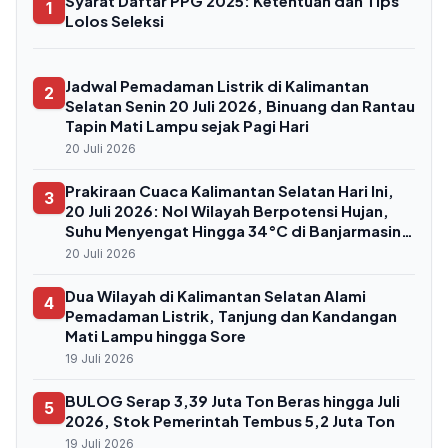
Syarat Daftar PPG 2025: Ketentuan dan Tips
1
Lolos Seleksi
Jadwal Pemadaman Listrik di Kalimantan
2
Selatan Senin 20 Juli 2026, Binuang dan Rantau
Tapin Mati Lampu sejak Pagi Hari
20 Juli 2026
Prakiraan Cuaca Kalimantan Selatan Hari Ini,
3
20 Juli 2026: Nol Wilayah Berpotensi Hujan,
Suhu Menyengat Hingga 34°C di Banjarmasin
dan Tabalong
20 Juli 2026
Dua Wilayah di Kalimantan Selatan Alami
4
Pemadaman Listrik, Tanjung dan Kandangan
Mati Lampu hingga Sore
19 Juli 2026
BULOG Serap 3,39 Juta Ton Beras hingga Juli
5
2026, Stok Pemerintah Tembus 5,2 Juta Ton
19 Juli 2026