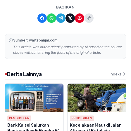
BAGIKAN
Sumber:
wartabanjar.com
This article was automatically rewritten by AI based on the source
above without altering the facts of the original article.
Berita Lainnya
Indeks
PENDIDIKAN
PENDIDIKAN
Bank Kalsel Salurkan
Kecelakaan Maut di Jalan
Bantuan Pendidikan ke 54
Alternatif Batulicin–