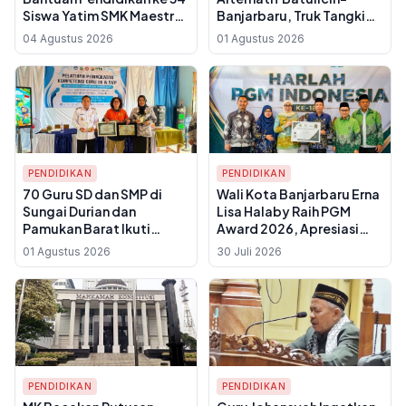
Siswa Yatim SMK Maestro
Banjarbaru, Truk Tangki
Islamic School
BBM Tabrak Rombongan
04 Agustus 2026
01 Agustus 2026
Banjarmasin
Mahasiswa KKN, 7 Orang
Tewas
PENDIDIKAN
PENDIDIKAN
70 Guru SD dan SMP di
Wali Kota Banjarbaru Erna
Sungai Durian dan
Lisa Halaby Raih PGM
Pamukan Barat Ikuti
Award 2026, Apresiasi
Pelatihan Kompetensi
untuk Perhatian pada
01 Agustus 2026
30 Juli 2026
Bersama PT Pelsart
Guru Madrasah dan
Tambang Kencana
Pendidikan Keagamaan
PENDIDIKAN
PENDIDIKAN