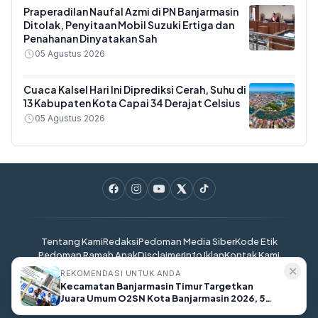
Praperadilan Naufal Azmi di PN Banjarmasin
Ditolak, Penyitaan Mobil Suzuki Ertiga dan
Penahanan Dinyatakan Sah
05 Agustus 2026
Cuaca Kalsel Hari Ini Diprediksi Cerah, Suhu di
13 Kabupaten Kota Capai 34 Derajat Celsius
05 Agustus 2026
Tentang Kami
Redaksi
Pedoman Media Siber
Kode Etik
Pedoman Ramah Anak
Disclaimer
Info Iklan
Kontak Kami
✕
REKOMENDASI UNTUK ANDA
Kecamatan Banjarmasin Timur Targetkan
KalselOnline.com - Kabar Kalimantan Selatan Terkini © 2025. All
Juara Umum O2SN Kota Banjarmasin 2026, 50
rights reserved.
Atlet Pelajar Disiapkan