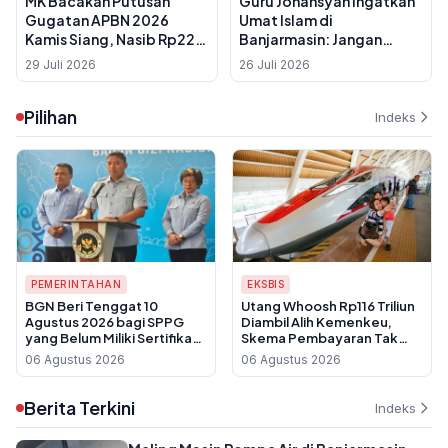
MK Bacakan Putusan
Guru Johansyah Ingatkan
Gugatan APBN 2026
Umat Islam di
Kamis Siang, Nasib Rp223
Banjarmasin: Jangan
Triliun Dana Pendidikan
Anggap Bulan Shafar
29 Juli 2026
26 Juli 2026
untuk MBG Ditentukan
Bulan Sial
Pilihan
Indeks
PEMERINTAHAN
EKSBIS
BGN Beri Tenggat 10
Utang Whoosh Rp116 Triliun
Agustus 2026 bagi SPPG
Diambil Alih Kemenkeu,
yang Belum Miliki Sertifikat
Skema Pembayaran Tak
Laik Higiene Sanitasi
Sentuh APBN
06 Agustus 2026
06 Agustus 2026
Berita Terkini
Indeks