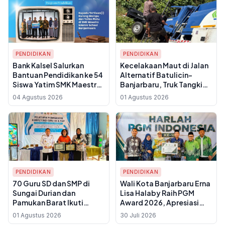
PENDIDIKAN
PENDIDIKAN
Bank Kalsel Salurkan
Kecelakaan Maut di Jalan
Bantuan Pendidikan ke 54
Alternatif Batulicin–
Siswa Yatim SMK Maestro
Banjarbaru, Truk Tangki
Islamic School
BBM Tabrak Rombongan
04 Agustus 2026
01 Agustus 2026
Banjarmasin
Mahasiswa KKN, 7 Orang
Tewas
PENDIDIKAN
PENDIDIKAN
70 Guru SD dan SMP di
Wali Kota Banjarbaru Erna
Sungai Durian dan
Lisa Halaby Raih PGM
Pamukan Barat Ikuti
Award 2026, Apresiasi
Pelatihan Kompetensi
untuk Perhatian pada
01 Agustus 2026
30 Juli 2026
Bersama PT Pelsart
Guru Madrasah dan