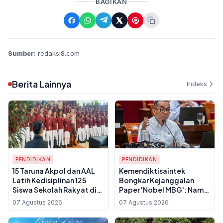
BAGIKAN
Sumber:
redaksi8.com
Berita Lainnya
Indeks
PENDIDIKAN
PENDIDIKAN
15 Taruna Akpol dan AAL
Kemendiktisaintek
Latih Kedisiplinan 125
Bongkar Kejanggalan
Siswa Sekolah Rakyat di
Paper 'Nobel MBG': Nama
Banjarbaru Selama Lima
Prabowo Dicatut Tanpa
07 Agustus 2026
07 Agustus 2026
Hari
Izin, Penulis Utama Belum
Bergelar Guru Besar