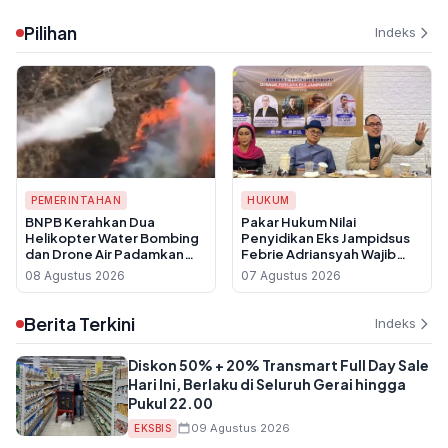
Tambang Kencana
Pendidikan Keagamaan
Pilihan
Indeks
PEMERINTAHAN
HUKUM
BNPB Kerahkan Dua
Pakar Hukum Nilai
Helikopter Water Bombing
Penyidikan Eks Jampidsus
dan Drone Air Padamkan
Febrie Adriansyah Wajib
Karhutla Gunung Bromo
Dikembangkan hingga
08 Agustus 2026
07 Agustus 2026
Ungkap Aktor Korporasi
Berita Terkini
Indeks
Diskon 50% + 20% Transmart Full Day Sale
Hari Ini, Berlaku di Seluruh Gerai hingga
Pukul 22.00
09 Agustus 2026
EKSBIS