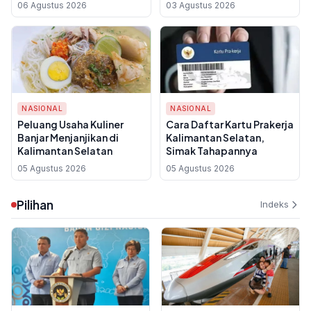
Terdampak Kemarau
06 Agustus 2026
03 Agustus 2026
NASIONAL
NASIONAL
Peluang Usaha Kuliner
Cara Daftar Kartu Prakerja
Banjar Menjanjikan di
Kalimantan Selatan,
Kalimantan Selatan
Simak Tahapannya
05 Agustus 2026
05 Agustus 2026
Pilihan
Indeks