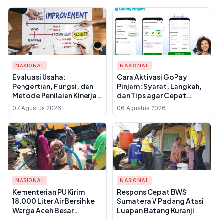
NASIONAL
NASIONAL
Evaluasi Usaha:
Cara Aktivasi GoPay
Pengertian, Fungsi, dan
Pinjam: Syarat, Langkah,
Metode Penilaian Kinerja
dan Tips agar Cepat
Bisnis
Disetujui
07 Agustus 2026
06 Agustus 2026
NASIONAL
NASIONAL
Kementerian PU Kirim
Respons Cepat BWS
18.000 Liter Air Bersih ke
Sumatera V Padang Atasi
Warga Aceh Besar
Luapan Batang Kuranji