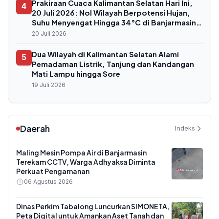
Prakiraan Cuaca Kalimantan Selatan Hari Ini,
4
20 Juli 2026: Nol Wilayah Berpotensi Hujan,
Suhu Menyengat Hingga 34°C di Banjarmasin
dan Tabalong
20 Juli 2026
Dua Wilayah di Kalimantan Selatan Alami
5
Pemadaman Listrik, Tanjung dan Kandangan
Mati Lampu hingga Sore
19 Juli 2026
Daerah
Indeks
Maling Mesin Pompa Air di Banjarmasin
Terekam CCTV, Warga Adhyaksa Diminta
Perkuat Pengamanan
06 Agustus 2026
Dinas Perkim Tabalong Luncurkan SIMONETA,
Peta Digital untuk Amankan Aset Tanah dan