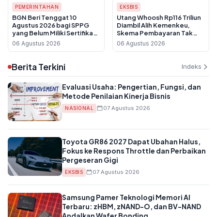
PEMERINTAHAN
EKSBIS
BGN Beri Tenggat 10
Utang Whoosh Rp116 Triliun
Agustus 2026 bagi SPPG
Diambil Alih Kemenkeu,
yang Belum Miliki Sertifikat
Skema Pembayaran Tak
Laik Higiene Sanitasi
Sentuh APBN
06 Agustus 2026
06 Agustus 2026
Berita Terkini
Indeks
Evaluasi Usaha: Pengertian, Fungsi, dan
Metode Penilaian Kinerja Bisnis
07 Agustus 2026
NASIONAL
Toyota GR86 2027 Dapat Ubahan Halus,
Fokus ke Respons Throttle dan Perbaikan
Pergeseran Gigi
07 Agustus 2026
EKSBIS
Samsung Pamer Teknologi Memori AI
Terbaru: zHBM, zNAND-O, dan BV-NAND
Andalkan Wafer Bonding