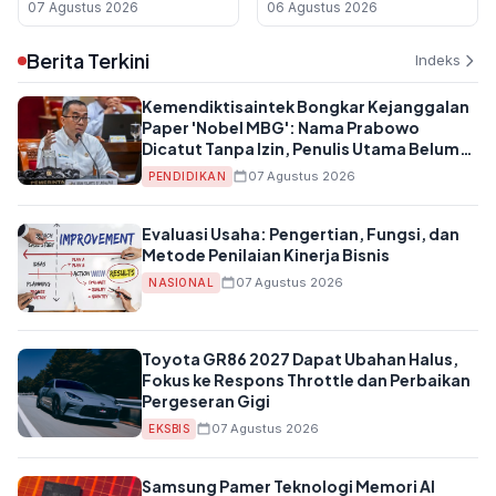
Prabowo Dicatut Tanpa
Laik Higiene Sanitasi
07 Agustus 2026
06 Agustus 2026
Izin, Penulis Utama Belum
Bergelar Guru Besar
Berita Terkini
Indeks
Kemendiktisaintek Bongkar Kejanggalan
Paper 'Nobel MBG': Nama Prabowo
Dicatut Tanpa Izin, Penulis Utama Belum
Bergelar Guru Besar
07 Agustus 2026
PENDIDIKAN
Evaluasi Usaha: Pengertian, Fungsi, dan
Metode Penilaian Kinerja Bisnis
07 Agustus 2026
NASIONAL
Toyota GR86 2027 Dapat Ubahan Halus,
Fokus ke Respons Throttle dan Perbaikan
Pergeseran Gigi
07 Agustus 2026
EKSBIS
Samsung Pamer Teknologi Memori AI