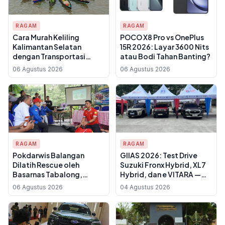
RAGAM
RAGAM
Cara Murah Keliling
POCO X8 Pro vs OnePlus
Kalimantan Selatan
15R 2026: Layar 3600 Nits
dengan Transportasi
atau Bodi Tahan Banting?
Lokal, Lengkap dengan
06 Agustus 2026
06 Agustus 2026
Rute dan Tips Hemat
RAGAM
RAGAM
Pokdarwis Balangan
GIIAS 2026: Test Drive
Dilatih Rescue oleh
Suzuki Fronx Hybrid, XL7
Basarnas Tabalong,
Hybrid, dan e VITARA —
Wisatawan Diharap Lebih
Mana yang Sesuai
06 Agustus 2026
04 Agustus 2026
Aman di Balang Bekayuh
Kebutuhanmu?
Balanting