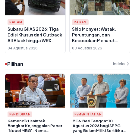
RAGAM
RAGAM
Subaru GIIAS 2026: Tiga
Shio Monyet: Watak,
Edisi Khusus dari Outback
Peruntungan, dan
All Black hingga WRX
Kecocokan Menurut
Wagon STI Cherry
Astrologi Tionghoa
04 Agustus 2026
03 Agustus 2026
Blossom
Pilihan
Indeks
PENDIDIKAN
PEMERINTAHAN
Kemendiktisaintek
BGN Beri Tenggat 10
Bongkar Kejanggalan Paper
Agustus 2026 bagi SPPG
'Nobel MBG': Nama
yang Belum Miliki Sertifikat