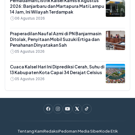
Pemadaman Listrik Kalsel Kamis 6 Agustus
2026: Banjarbaru dan Martapura Mati Lampu
14 Jam, Ini Wilayah Terdampak
06 Agustus 2026
Praperadilan Naufal Azmi di PN Banjarmasin
Ditolak, Penyitaan Mobil Suzuki Ertiga dan
Penahanan Dinyatakan Sah
05 Agustus 2026
Cuaca Kalsel Hari Ini Diprediksi Cerah, Suhu di
13 Kabupaten Kota Capai 34 Derajat Celsius
05 Agustus 2026
Tentang Kami
Redaksi
Pedoman Media Siber
Kode Etik