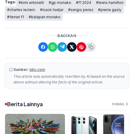
Tags:
#kimi antonelli
#gp monako
#f1 2024
#lewis hamilton
#charles leclerc
#isack hadjar
#sergio perez
#pierre gasly
#ferrari f1
#balapan monako
BAGIKAN
Sumber:
bbc.com
This article was automatically rewritten by AI based on the source
above without altering the facts of the original article.
Berita Lainnya
Indeks