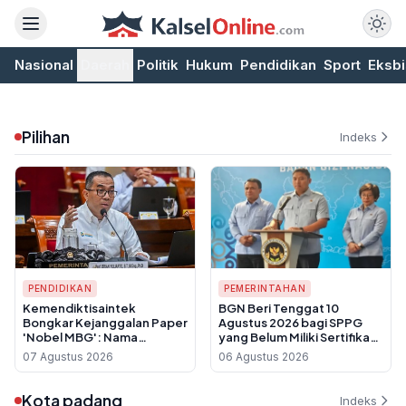
Nasional
Daerah
Politik
Hukum
Pendidikan
Sport
Eksbi
Pilihan
Indeks
PENDIDIKAN
PEMERINTAHAN
Kemendiktisaintek
BGN Beri Tenggat 10
Bongkar Kejanggalan Paper
Agustus 2026 bagi SPPG
'Nobel MBG': Nama
yang Belum Miliki Sertifikat
Prabowo Dicatut Tanpa
Laik Higiene Sanitasi
07 Agustus 2026
06 Agustus 2026
Izin, Penulis Utama Belum
Bergelar Guru Besar
Kota padang
Indeks