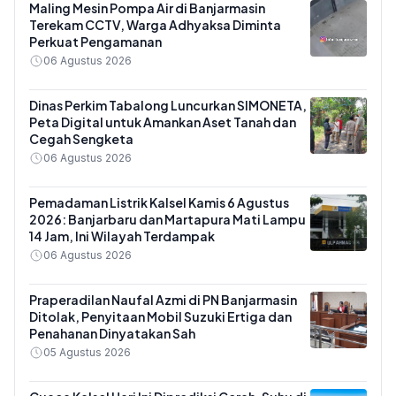
Maling Mesin Pompa Air di Banjarmasin
Terekam CCTV, Warga Adhyaksa Diminta
Perkuat Pengamanan
06 Agustus 2026
Dinas Perkim Tabalong Luncurkan SIMONETA,
Peta Digital untuk Amankan Aset Tanah dan
Cegah Sengketa
06 Agustus 2026
Pemadaman Listrik Kalsel Kamis 6 Agustus
2026: Banjarbaru dan Martapura Mati Lampu
14 Jam, Ini Wilayah Terdampak
06 Agustus 2026
Praperadilan Naufal Azmi di PN Banjarmasin
Ditolak, Penyitaan Mobil Suzuki Ertiga dan
Penahanan Dinyatakan Sah
05 Agustus 2026