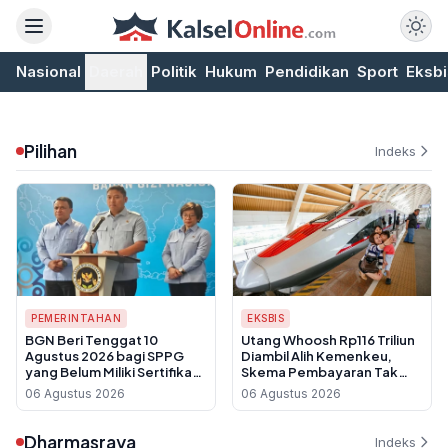
Nasional
Daerah
Politik
Hukum
Pendidikan
Sport
Eksbi
Pilihan
Indeks
PEMERINTAHAN
EKSBIS
BGN Beri Tenggat 10
Utang Whoosh Rp116 Triliun
Agustus 2026 bagi SPPG
Diambil Alih Kemenkeu,
yang Belum Miliki Sertifikat
Skema Pembayaran Tak
Laik Higiene Sanitasi
Sentuh APBN
06 Agustus 2026
06 Agustus 2026
Dharmasraya
Indeks