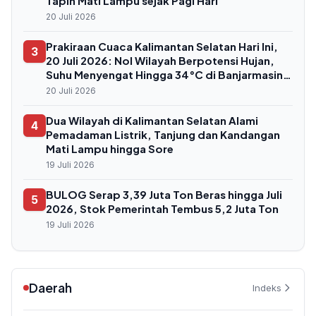
Tapin Mati Lampu sejak Pagi Hari
20 Juli 2026
Prakiraan Cuaca Kalimantan Selatan Hari Ini,
3
20 Juli 2026: Nol Wilayah Berpotensi Hujan,
Suhu Menyengat Hingga 34°C di Banjarmasin
dan Tabalong
20 Juli 2026
Dua Wilayah di Kalimantan Selatan Alami
4
Pemadaman Listrik, Tanjung dan Kandangan
Mati Lampu hingga Sore
19 Juli 2026
BULOG Serap 3,39 Juta Ton Beras hingga Juli
5
2026, Stok Pemerintah Tembus 5,2 Juta Ton
19 Juli 2026
Daerah
Indeks